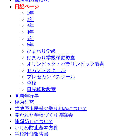
保護者の皆様へ
日記ページ
1年
2年
3年
4年
5年
6年
ひまわり学級
ひまわり学級移動教室
オリンピック・パラリンピック教育
セカンドスクール
プレセカンドスクール
全校
日光移動教室
90周年行事
校内研究
武蔵野市民科の取り組みについて
開かれた学校づくり協議会
体罰防止について
いじめ防止基本方針
学校評価報告書