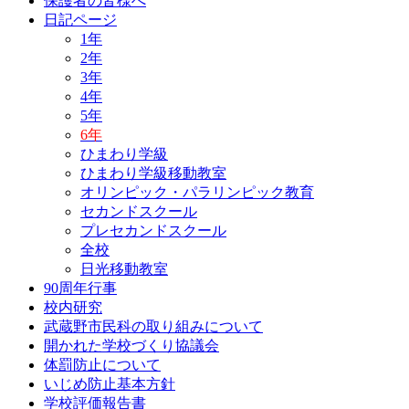
保護者の皆様へ
日記ページ
1年
2年
3年
4年
5年
6年
ひまわり学級
ひまわり学級移動教室
オリンピック・パラリンピック教育
セカンドスクール
プレセカンドスクール
全校
日光移動教室
90周年行事
校内研究
武蔵野市民科の取り組みについて
開かれた学校づくり協議会
体罰防止について
いじめ防止基本方針
学校評価報告書