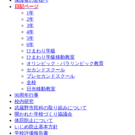
保護者の皆様へ
日記ページ
1年
2年
3年
4年
5年
6年
ひまわり学級
ひまわり学級移動教室
オリンピック・パラリンピック教育
セカンドスクール
プレセカンドスクール
全校
日光移動教室
90周年行事
校内研究
武蔵野市民科の取り組みについて
開かれた学校づくり協議会
体罰防止について
いじめ防止基本方針
学校評価報告書