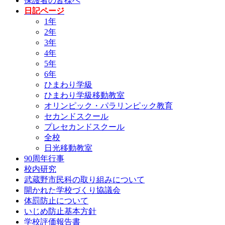
保護者の皆様へ
日記ページ
1年
2年
3年
4年
5年
6年
ひまわり学級
ひまわり学級移動教室
オリンピック・パラリンピック教育
セカンドスクール
プレセカンドスクール
全校
日光移動教室
90周年行事
校内研究
武蔵野市民科の取り組みについて
開かれた学校づくり協議会
体罰防止について
いじめ防止基本方針
学校評価報告書