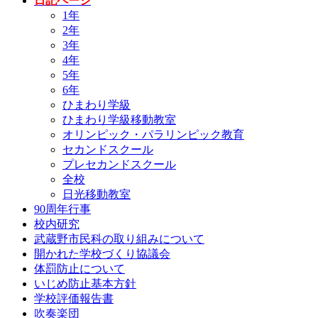
日記ページ
1年
2年
3年
4年
5年
6年
ひまわり学級
ひまわり学級移動教室
オリンピック・パラリンピック教育
セカンドスクール
プレセカンドスクール
全校
日光移動教室
90周年行事
校内研究
武蔵野市民科の取り組みについて
開かれた学校づくり協議会
体罰防止について
いじめ防止基本方針
学校評価報告書
吹奏楽団